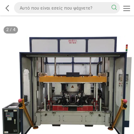
2
/
4