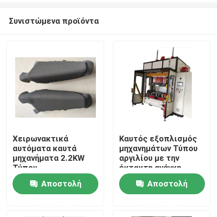
Συνιστώμενα προϊόντα
Χειρωνακτικά
Καυτός εξοπλισμός
αυτόματα καυτά
μηχανημάτων Τύπου
Αρχική Σελίδα
μηχανήματα 2.2KW
αργιλίου με την
Τύπου
έκτακτη ανάγκη
1000mm
Αποστολή
Αποστολή
Προϊόντα
ερώτησης
ερώτησης
Βίντεο