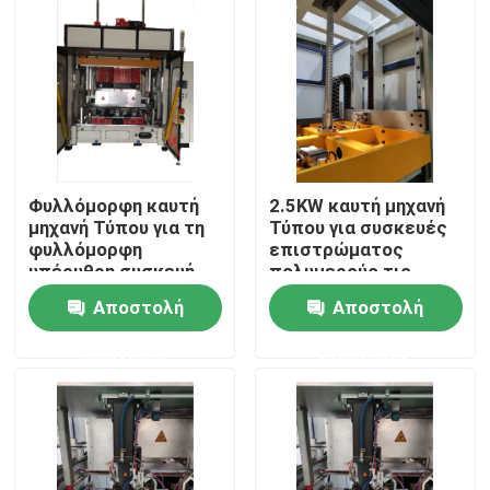
Σχετικά με εμάς
Γύρος εργοστασίων
Ποιοτικός έλεγχος
Φυλλόμορφη καυτή
2.5KW καυτή μηχανή
μηχανή Τύπου για τη
Τύπου για συσκευές
φυλλόμορφη
επιστρώματος
επαφή
υπέρυθρη συσκευή
πολυμερούς τις
επιστρώματος
υπέρυθρες καυτές
Αποστολή
Αποστολή
Τύπου θερμότητας
Τύπου
Ζητήστε ένα απόσπασμα
ερώτησης
ερώτησης
Μηχανή συγκόλλησης καυτών πιάτων
Πλαστικό συγκόλλησης θερμής πλάκας