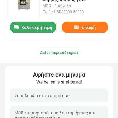
ανταλλακτικά αυτοκινήτων
MOQ：1 σύνολο
μεγάλου μεγέθους
Τιμή：USD20000-50000
Εξοπλισμός συγκόλλησης καυτών πιάτων
Καλύτερη τιμή
επαφή
Πλαστική μηχανή συγκόλλησης παλετών
Μηχανή στοίχισης θερμότητας
Δείτε περισσότερων
Μηχανή συγκόλλησης Hot Riveting
Αφήστε ένα μήνυμα
Μηχανή συγκόλλησης με τριβή κραδασμών
We bellen je snel terug!
Υπερηχητική συγκόλληση αυτοκίνητη
Punching μηχανή συγκόλλησης