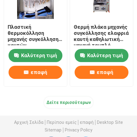
Πλαστική
Θερμή πλάκα μηχανής
θερμοκόλληση
συγκόλλησης ελαφριά
μηχανής συγκόλλησης
καυτή καθηλωτική
καυτών
μηχανή ταμπλό
καρφιτσωτικών
αυτοκινήτου
Καλύτερη τιμή
Καλύτερη τιμή
πάνελ πορτών
πολλαπλών σημείων
αυτοκινήτων
επαφή
επαφή
Δείτε περισσότερων
Αρχική Σελίδα
Περίπου εμείς
επαφή
Desktop Site
Sitemap
Privacy Policy