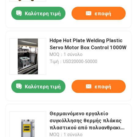
Καλύτερη τιμή
επαφή
Hdpe Hot Plate Welding Plastic
Servo Motor Box Control 1000W
MOQ：1 σύνολο
Τιμή：USD20000-50000
Καλύτερη τιμή
επαφή
Αρχική Σελίδα
Θερμαινόμενο εργαλείο
Προϊόντα
συγκόλλησης θερμής πλάκας
πλαστικού από πολυανθρακικό
πολυπροπυλένιο
Βίντεο
MOQ：1 σύνολο