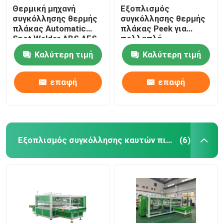
Θερμική μηχανή
Εξοπλισμός
συγκόλλησης θερμής
συγκόλλησης θερμής
πλάκας Automatic
πλάκας Peek για
Spot Welder ABS AES
πολλαπλή
AMMA
αυτοκινήτου μικτού
Καλύτερη τιμή
Καλύτερη τιμή
υλικού
επαφή
επαφή
Εξοπλισμός συγκόλλησης καυτών πιάτων
(6)