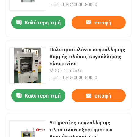
Τιμή：USD40000-80000
Σχετικά με εμάς
Καλύτερη τιμή
επαφή
Γύρος εργοστασίων
Πολυπροπυλένιο συγκόλλησης
Ποιοτικός έλεγχος
θερμής πλάκας συγκόλλησης
αλουμινίου
MOQ：1 σύνολο
επαφή
Τιμή：USD20000-50000
Ζητήστε ένα απόσπασμα
Καλύτερη τιμή
επαφή
Μηχανή συγκόλλησης καυτών πιάτων
Υπηρεσίες συγκόλλησης
πλαστικών εξαρτημάτων
Πλαστικό συγκόλλησης θερμής πλάκας
θερμής πλάκας για