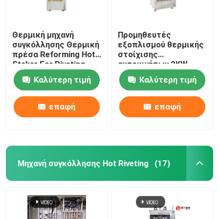
Θερμική μηχανή
Προμηθευτές
συγκόλλησης Θερμική
εξοπλισμού θερμικής
πρέσα Reforming Hot
στοίχισης
Staker For Riveting
αυτοκινήτων 2KW
Plastic Tip
Καλύτερη τιμή
Καλύτερη τιμή
επαφή
επαφή
Μηχανή συγκόλλησης Hot Riveting
(17)