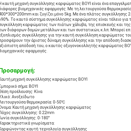
Η καυτή μηχανή συγκόλλησης καρφώματος BOYI είναι ένα επαγγελματ
διάφορες βιομηχανικές εφαρμογές. Με τη λειτουργούσα θερμοκρασία 
400*300*200mm και ζυγίζει μόνο 5kg. Με ένα πλάτος συγκόλλησης 
≥90%. Το καυτό σύστημα συγκόλλησης καρφώματος είναι τέλειο για
συγκόλληση καρφώματος των πιάτων χάλυβα, της επισκευής και της
των διάφορων δομών μετάλλων και των συστατικών, κ.λπ. Μπορεί επ
εξοπλισμός συγκόλλησης για την καυτή συγκόλληση καρφώματος του 
προσφέρουν την άριστες δύναμη συγκόλλησης και την απόδοση διασκ
αξιόπιστη απόδοσή του, ο καυτός οξυγονοκολλητής καρφώματος BOYI 
βιομηχανικές εφαρμογές.
Προσαρμογή:
Καυτή μηχανή συγκόλλησης καρφώματος BOYI
Εμπορικό σήμα: BOYI
Θέση προέλευσης: Κίνα
Υλικό: Ανοξείδωτο
Λειτουργούσα θερμοκρασία: 0-50℃
Όνομα: Καυτή μηχανή συγκόλλησης καρφώματος
Πάχος συγκόλλησης: 0.22mm
Γωνία συγκόλλησης: 0-180°
Χαρακτηριστικά γνωρίσματα:
Καρφώνοντας καυτή τεχνολογία συγκόλλησης