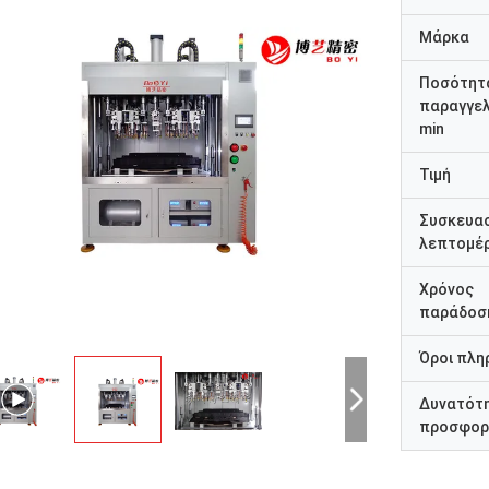
Μάρκα
Ποσότητ
παραγγελ
min
Τιμή
Συσκευα
λεπτομέρ
Χρόνος
παράδοσ
Όροι πλη
Δυνατότ
προσφορ