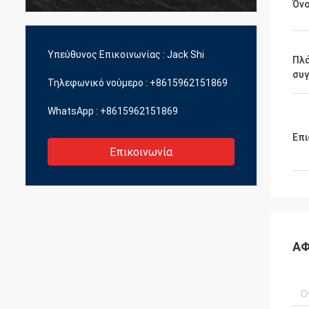
ύ
θα είχαμε την καλή συνεργασία.
υπηρεσ
Όν
Υπεύθυνος Επικοινωνίας :
Jack Shi
Πλ
συ
Τηλεφωνικό νούμερο :
+8615962151869
WhatsApp :
+8615962151869
Επι
Επικοινωνία
ΑΦ