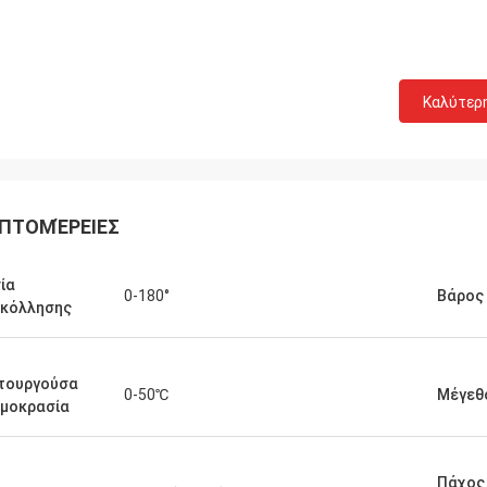
Καλύτερ
ΠΤΟΜΈΡΕΙΕΣ
ία
0-180°
Βάρος
γκόλλησης
Ο κ. Ullah από το Πακιστάν
κ. Horacio Ar
τουργούσα
ο Jack, η απόδοση του εξοπλισμού
Είμαι πολύ ικανοποιημέ
0-50℃
Μέγεθ
μοκρασία
λησης παλετών σας είναι τόσο
συγκόλλησης θερμής πλ
ς. Σας ευχαριστώ για την καλή
Δεδομένου ότι λάβαμε 
ασία σας και την καλύτερη
εξοπλισμού σας για περ
Πάχος