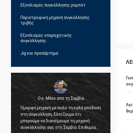
Εξοπλισμός συγκόλλησης ρομπότ
Περιστροφική μηχανή συγκόλλησης
τριβής
Εξοπλισμός υπερηχητικής
συγκόλλησης
Jig και προσάρτημα
ΛΕ
Γων
συ
Ο κ. Milos από τη Σερβία
Λει
Όμορφη μηχανή με πολύ τη καλή απόδοση
Γεια, 
θερ
στη συγκόλληση. Ελπίζουμε ότι
συγκόλ
υ
μπορούμε να διανείμουμε τη μηχανή
τέλειο
συγκόλλησής σας στη Σερβία. Επιθυμία
συνεργ