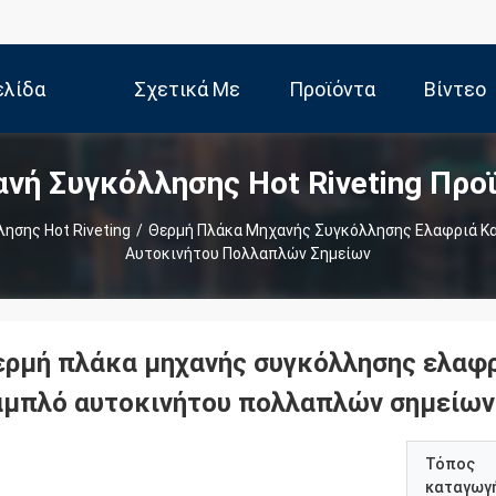
ελίδα
Σχετικά Με
Προϊόντα
Βίντεο
νή Συγκόλλησης Hot Riveting Προ
Εμάς
ησης Hot Riveting
/
Θερμή Πλάκα Μηχανής Συγκόλλησης Ελαφριά Κ
Αυτοκινήτου Πολλαπλών Σημείων
ερμή πλάκα μηχανής συγκόλλησης ελαφρ
αμπλό αυτοκινήτου πολλαπλών σημείων
Τόπος
καταγωγ