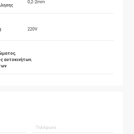
ς λειτουργεί πολύ
0,2-2mm
λλησης
α συγκόλλησης
ουμε το
με ένα άλλο
 σας όταν η
η
220V
 την παραγωγή.
ούσα επιχείρηση.
φώματος
,
ος αυτοκινήτων
,
των