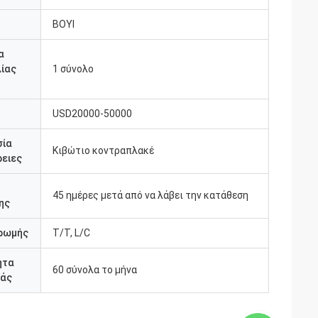
BOYI
α
ίας
1 σύνολο
USD20000-50000
σία
Κιβώτιο κοντραπλακέ
ειες
45 ημέρες μετά από να λάβει την κατάθεση
ης
ρωμής
T/T, L/C
ητα
60 σύνολα το μήνα
άς