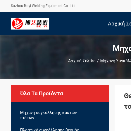
Suzhou Boyi Welding Equipment Co., Ltd.
Αρχική Σ
Μηχα
Αρχική Σελίδα
/
Μηχανή Συγκόλλ
Όλα Τα Προϊόντα
Θ
τ
Μηχανή συγκόλλησης καυτών
πιάτων
Πλαστικό συγκόλλησης θερμής