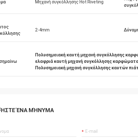
ία.
χρόνο, ο εξοπλισμός σα
ομα
Μηχανή συγκόλλησης Hot Riveting
συγκό
καλά και το αποτέλεσμ
είναι τέλειο. Θα εξετάσ
ενδεχόμενο να αγοράσου
άτος
κομμάτι του εξοπλισμού
2-4mm
Δύναμ
γκόλλησης
εταιρεία υπερεκτιμήσει
Σας εύχομαι μια ευημερ
Πολυσημειακή καυτή μηχανή συγκόλλησης καρ
σημαίνω
ελαφριά καυτή μηχανή συγκόλλησης καρφώματ
Πολυσημειακή μηχανή συγκόλλησης καυτών πιά
ΉΣΤΕ ΈΝΑ ΜΉΝΥΜΑ