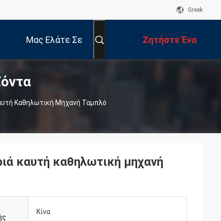
Greek
Μας Ελάτε Σε
Ζητήστε Ένα
ϊόντα
Επαφή Με
Απόσπασμα
αυτή Καθηλωτική Μηχανή Ταμπλό
ιά καυτή καθηλωτική μηχανή
Κίνα
ής