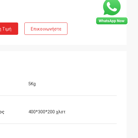
η Τιμή
Επικοινωνήστε
5Kg
gentina
νος με τη μηχανή
ος
400*300*200 χλστ
άκας σας.
την παραγωγή του
ισσότερο από ένα