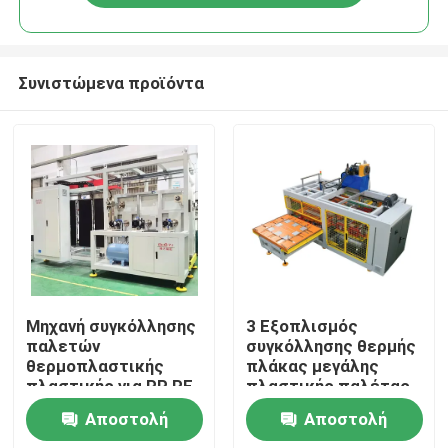
Συνιστώμενα προϊόντα
Αρχική Σελίδα
Μηχανή συγκόλλησης
3 Εξοπλισμός
παλετών
συγκόλλησης θερμής
θερμοπλαστικής
πλάκας μεγάλης
Προϊόντα
πλαστικής για PP PE
πλαστικής παλέτας
ABS PVC
σερβοκινητήρα με
Αποστολή
Αποστολή
αριστερό και δεξί
Βίντεο
συρόμενο τραπέζι