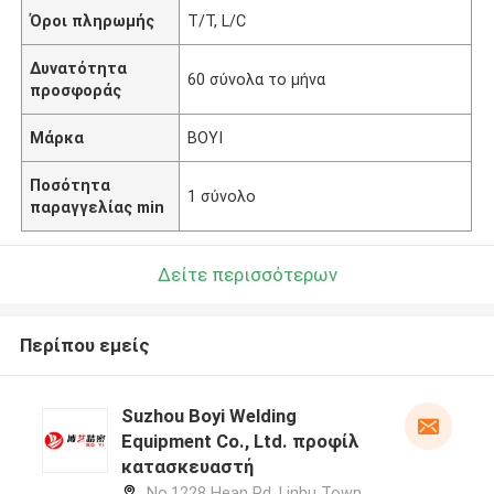
Όροι πληρωμής
T/T, L/C
Δυνατότητα
60 σύνολα το μήνα
προσφοράς
Μάρκα
BOYI
Ποσότητα
1 σύνολο
παραγγελίας min
Δείτε περισσότερων
Περίπου εμείς
Suzhou Boyi Welding
Equipment Co., Ltd. προφίλ
κατασκευαστή
No.1228 Hean Rd, Linhu Town,