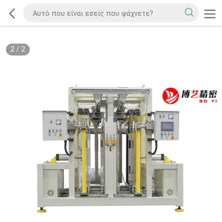
2
/
2