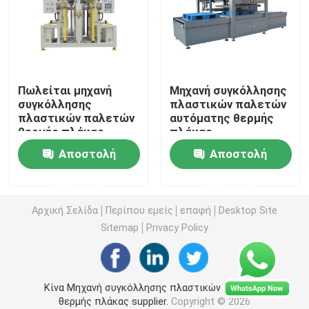
Εξοπλισμός συγκόλλησης καυτών πιάτων
Πλαστική μηχανή συγκόλλησης παλετών
Πωλείται μηχανή
Μηχανή συγκόλλησης
συγκόλλησης
πλαστικών παλετών
πλαστικών παλετών
αυτόματης θερμής
Μηχανή στοίχισης θερμότητας
θερμής πλάκας
πλάκας
Αποστολή
Αποστολή
Μηχανή συγκόλλησης Hot Riveting
ερώτησης
ερώτησης
Μηχανή συγκόλλησης με τριβή κραδασμών
Αρχική Σελίδα
Περίπου εμείς
επαφή
Desktop Site
Sitemap
Privacy Policy
Υπερηχητική συγκόλληση αυτοκίνητη
Κίνα Μηχανή συγκόλλησης πλαστικών παλετών
Punching μηχανή συγκόλλησης
θερμής πλάκας supplier.
Copyright © 2026