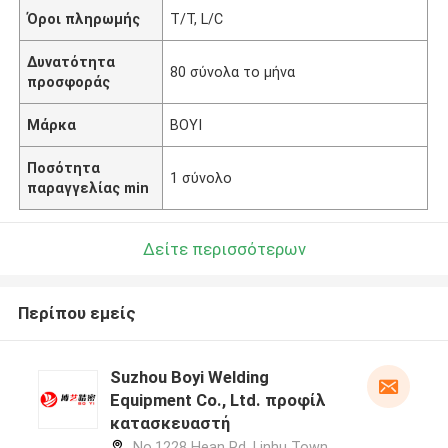
Όροι πληρωμής
T/T, L/C
Δυνατότητα
80 σύνολα το μήνα
προσφοράς
Μάρκα
BOYI
Ποσότητα
1 σύνολο
παραγγελίας min
Δείτε περισσότερων
Περίπου εμείς
Suzhou Boyi Welding
Equipment Co., Ltd. προφίλ
κατασκευαστή
No.1228 Hean Rd, Linhu Town,