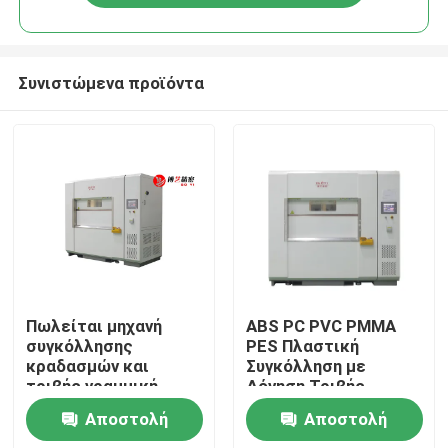
Συνιστώμενα προϊόντα
Αρχική Σελίδα
Πωλείται μηχανή
ABS PC PVC PMMA
συγκόλλησης
PES Πλαστική
κραδασμών και
Συγκόλληση με
Προϊόντα
τριβής γραμμική
Δόνηση Τριβής
Μηχανή
Αποστολή
Αποστολή
Βίντεο