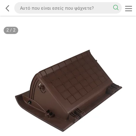
2
/
2