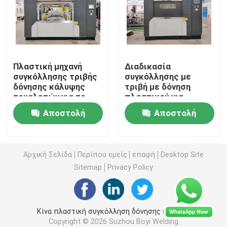
Εξοπλισμός συγκόλλησης καυτών πιάτων
Πλαστική μηχανή συγκόλλησης παλετών
Πλαστική μηχανή
Διαδικασία
συγκόλλησης τριβής
συγκόλλησης με
δόνησης κάλυψης
τριβή με δόνηση
Μηχανή στοίχισης θερμότητας
τουαλετών για το
πλαστικού για
θερμαντικό σώμα
ντουλαπάκι
Αποστολή
Αποστολή
αυτοκινήτων
αυτοκινήτου
Μηχανή συγκόλλησης Hot Riveting
ερώτησης
ερώτησης
Μηχανή συγκόλλησης με τριβή κραδασμών
Αρχική Σελίδα
Περίπου εμείς
επαφή
Desktop Site
Sitemap
Privacy Policy
Υπερηχητική συγκόλληση αυτοκίνητη
Κίνα πλαστική συγκόλληση δόνησης supplier.
Punching μηχανή συγκόλλησης
Copyright © 2026 Suzhou Boyi Welding