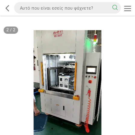
2
/
2